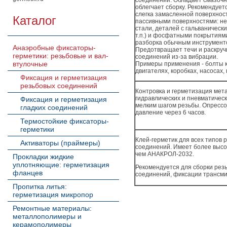
соединений. Обладает смазоч
облегчает сборку. Рекомендует
слегка замасленной поверх­нос
Каталог
пассивными поверхностями: н
стали, деталей с гальванически
т.п.) и фосфатными покрытиями
разборка обычным инстру­мент
Анаэробные фиксаторы-
Предотвращает течи и раскру­
герметики: резьбовые и вал-
соединений из-за вибрации.
втулочные
Примеры применения - болты 
двигате­лях, коробках, насо­сах,
Фиксация и герметизация
резьбовых соединений
Контровка и герметизация мет
гидравличес­ких и пневмати­чес­
Фиксация и герметизация
мелким шагом резьбы. Опрессо
гладких соединений
давле­ние через 6 часов.
Термостойкие фиксаторы-
герметики
Клей-герметик для всех типов 
Активаторы (праймеры)
соединений. Имеет более высо
чем АНАКРОЛ-2032.
Прокладки жидкие
уплотняющие: герметизация
Рекомендуется для сборки резь
фланцев
соединений, фиксации транс­ми
Пропитка литья:
герметизация микропор
Ремонтные материалы:
металлополимеры и
керамополимеры