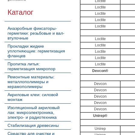
Loctite
Loctite
Каталог
Loctite
Loctite
Loctite
Анаэробные фиксаторы-
герметики: резьбовые и вал-
втулочные
Loctite
Loctite
Прокладки жидкие
уплотняющие: герметизация
Loctite
фланцев
Loctite
Пропитка литья:
Loctite
герметизация микропор
Devcon®
Ремонтные материалы:
металлополимеры и
Devcon
керамополимеры
Devcon
Акриловые клеи: силовой
Devcon
монтаж
Devcon
Изоляционный акриловый
Devcon
лак: микроэлектроника,
Unirep®
электро- и радиотехника
Стабилизация древесины
Unirep
Средство для очистки и